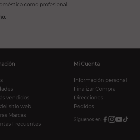
doméstico como profesional.
no
.
mación
Mi Cuenta
as
Información personal
dades
Finalizar Compra
ás vendidos
Direcciones
del sitio web
Pedidos
ras Marcas
Síguenos en:
ntas Frecuentes