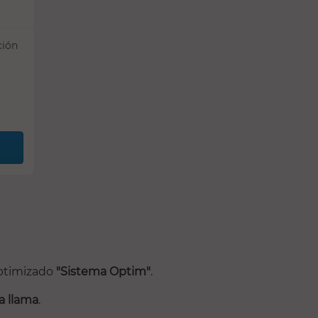
ción
optimizado
"Sistema Optim"
.
la llama
.