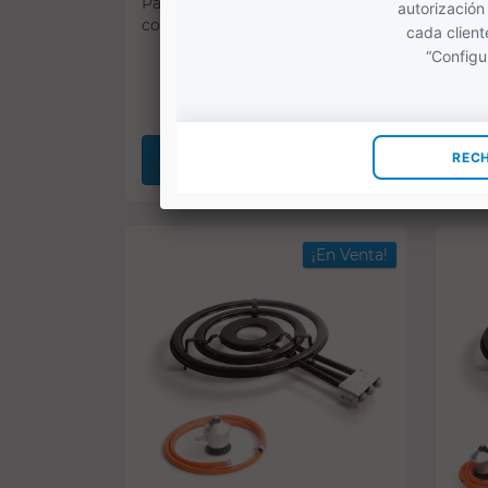
Paellero de gas 46 cm + Kit
Pael
completo de gas
comp
(3)
88,86 €
118,25 €
COMPRAR
¡En Venta!