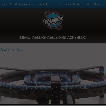
Envío Gratis para compras de 35€ o más (solo Península Ibérica
MENU
PAELLAS
PAELLEROS
PACKS
BLOG
PAELLEROS CON MANGUERA Y REGULADOR - GAMA ALTA