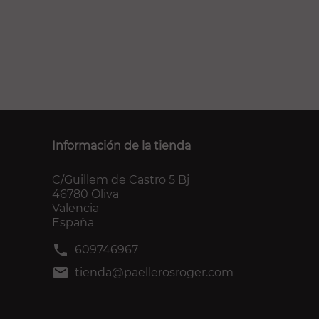
Información de la tienda
C/Guillem de Castro 5 Bj
46780 Oliva
Valencia
España
phone
609746967
mail
tienda@paellerosroger.com