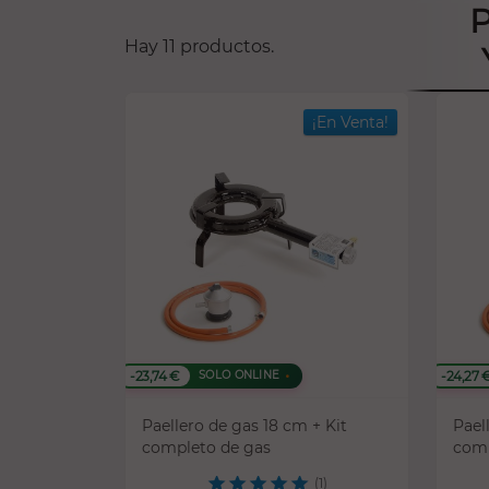
Hay 11 productos.
¡En Venta!
-23,74 €
-24,27 
SOLO ONLINE
Paellero de gas 18 cm + Kit
Pael
completo de gas
comp
(1)