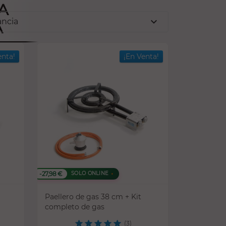
A
expand_more
ancia
A
enta!
¡En Venta!
-27,98 €
SOLO ONLINE
Paellero de gas 38 cm + Kit
completo de gas
(3)