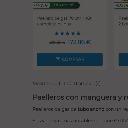
-44,39 €
-60,73 
SOLO ONLINE
Paellero de gas 70 cm + Kit
Pael
completo de gas
2 bo
(1)
173,86 €
218,25 €
COMPRAR
Mostrando 1-11 de 11 artículo(s)
Paelleros con manguera y r
Paelleros de gas de
tubo ancho
con un rep
Sus ventajas más notables son que
se ob