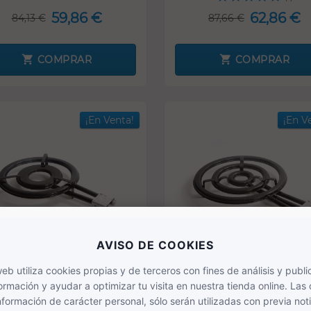
59,86 €
62,86 €
84,13 €
87,66 €
COMPRAR
COMPRAR
¡En Venta!
¡En V
€
-36,80 €
SOLO ONLINE
SOLO ONLINE