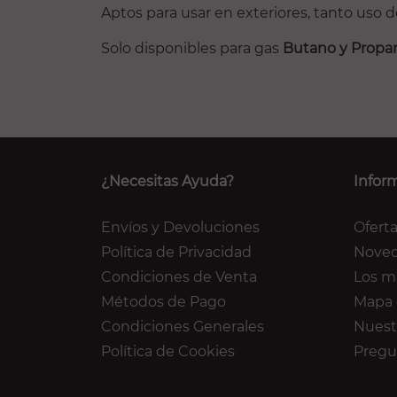
Aptos para usar en exteriores, tanto uso 
Solo disponibles para gas
Butano y Propa
¿Necesitas Ayuda?
Infor
Envíos y Devoluciones
Ofert
Política de Privacidad
Nove
Condiciones de Venta
Los m
Métodos de Pago
Mapa 
Condiciones Generales
Nuest
Política de Cookies
Pregu