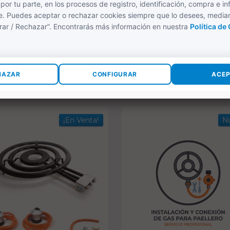
lero de gas 50 cm + Kit
Paellero de gas 60 cm + Kit
leto de gas
completo de gas
(1)
(5)
103,86 €
130,86 €
135,90 €
167,66 €
COMPRAR
COMPRAR
¡En Venta!
N