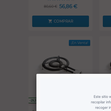
56,86 €
80,60 €
COMPRAR
¡En Venta!
-29,39 €
-32,04 
SOLO ONLINE