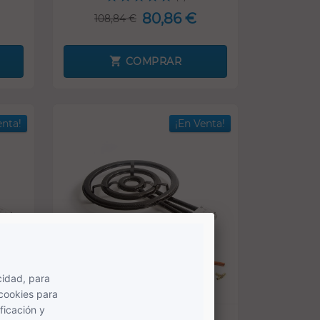
80,86 €
108,84 €
COMPRAR
enta!
¡En Venta!
-53,14 €
SOLO ONLINE