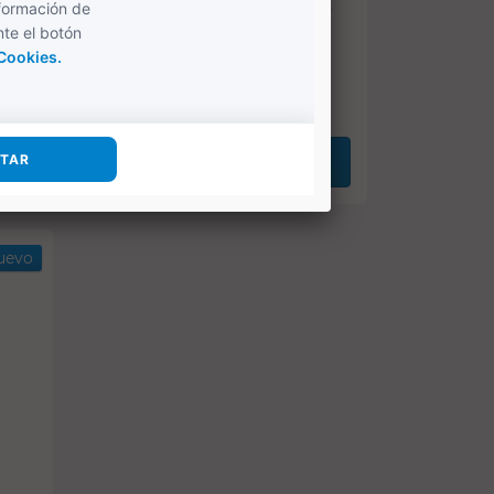
Paellero 60 cm para uso con 2
bombonas (2 packs...
145,77 €
198,91 €
COMPRAR
uevo