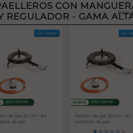
PAELLEROS CON MANGUER
sort
Ordenar por:
Relev
Y REGULADOR - GAMA ALT
¡En Venta!
¡En V
€
-24,80 €
SOLO ONLINE
SOLO ONLINE
lero de gas 25 cm + Kit
Paellero de gas 30 cm + Kit
leto de gas
completo de gas
(1)