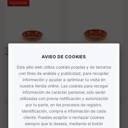
Agotado
-15%
-15%
SOLO ONLINE
SOLO ONLINE
Cazuela de barro 28 cm
Cazuela de barro 32 cm
12,50 €
14,95 €
14,71 €
17,59 €
COMPRAR
COMPRAR