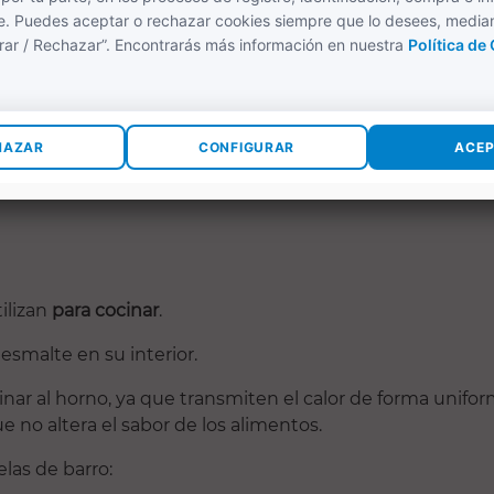
(1)
32,95 €
37,95 €
38,76 €
47,44 €
COMPRAR
COMPRAR
ilizan
para cocinar
.
esmalte en su interior.
nar al horno, ya que transmiten el calor de forma uniform
e no altera el sabor de los alimentos.
las de barro: