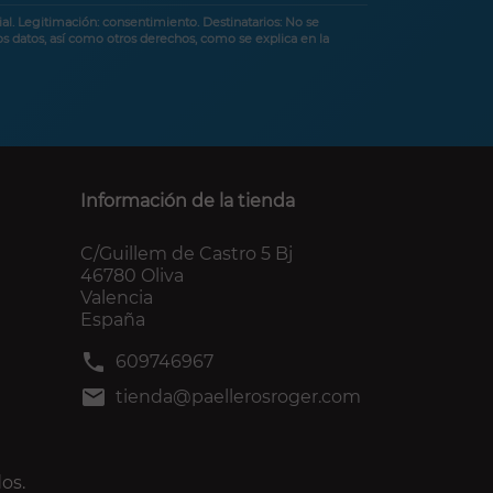
al. Legitimación: consentimiento. Destinatarios: No se
los datos, así como otros derechos, como se explica en la
Información de la tienda
C/Guillem de Castro 5 Bj
46780 Oliva
Valencia
España
phone
609746967
mail
tienda@paellerosroger.com
os.