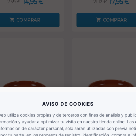
14,95 €
17,95 €
17,59 €
21,12 €
COMPRAR
COMPRAR
-20%
SOLO ONLINE
SOLO ONLINE
ela de barro 42 cm
Cazuela de barro 46 cm