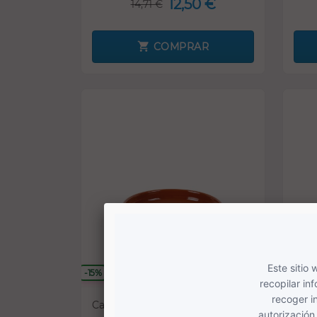
12,50 €
14,71 €
COMPRAR
-15%
-15%
SOLO ONLINE
Cazuela de barro 40 cm
Cazu