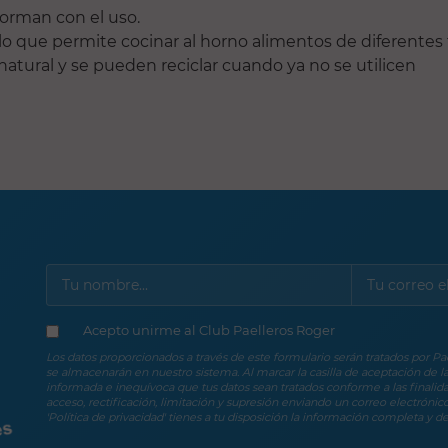
forman con el uso.
, lo que permite cocinar al horno alimentos de diferen
natural y se pueden reciclar cuando ya no se utilicen
Acepto unirme al Club Paelleros Roger
Los datos proporcionados a través de este formulario serán tratados por P
se almacenarán en nuestro sistema. Al marcar la casilla de aceptación de la 
informada e inequívoca que tus datos sean tratados conforme a las finalid
acceso, rectificación, limitación y supresión enviando un correo electróni
'Política de privacidad' tienes a tu disposición la información completa y de