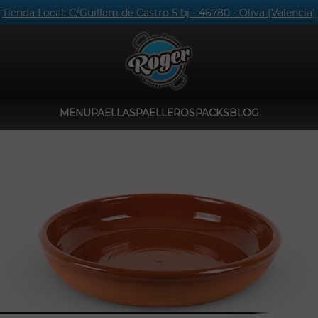
Tienda Local: C/Guillem de Castro 5 bj - 46780 - Oliva (Valencia)
MENU
PAELLAS
PAELLEROS
PACKS
BLOG