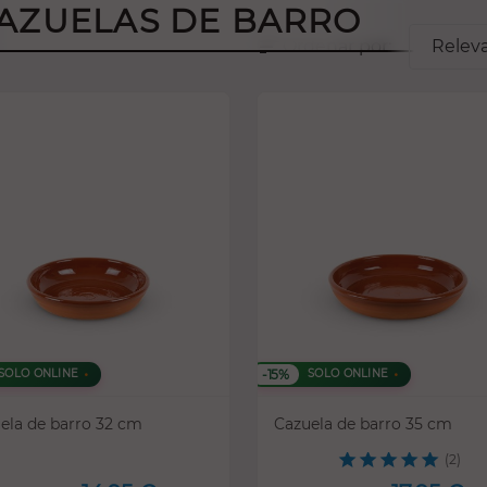
AZUELAS DE BARRO
sort
Ordenar por:
Relev
-15%
SOLO ONLINE
SOLO ONLINE
ela de barro 32 cm
Cazuela de barro 35 cm
(2)