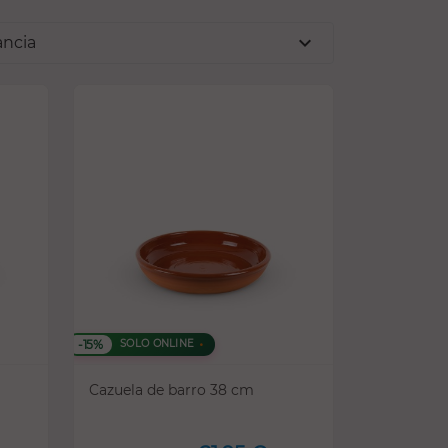
expand_more
ancia
-15%
SOLO ONLINE
Cazuela de barro 38 cm