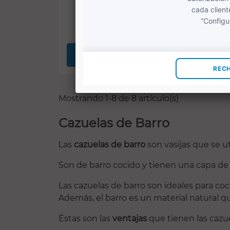
24,95 €
29,35 €
COMPRAR
Mostrando 1-8 de 8 artículo(s)
Cazuelas de Barro
Las
cazuelas de barro
son vasijas que se ut
Son de barro cocido y tienen una capa de 
Las cazuelas de barro son ideales para coci
Además, el barro es un material natural qu
Éstas son las
ventajas
que tienen las cazue