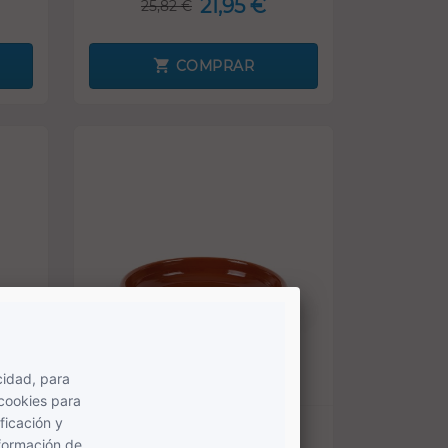
21,95 €
25,82 €
COMPRAR
-20%
SOLO ONLINE
Cazuela de barro 50 cm