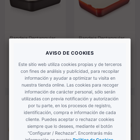
Bandeja Rectangular
Bandeja Rectangular
Heritage negro onyx
Heritage cereza 32cm
32cm Le...
Le...
73,00 €
73,00 €
COMPRAR
COMPRAR