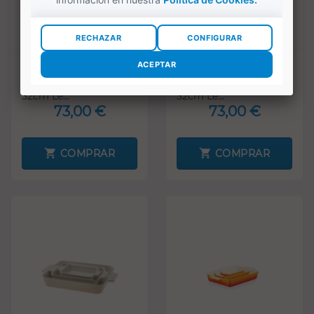
Bandeja Rectangular
Bandeja Rectangular
Heritage volcanico
Heritage merengue
32cm Le...
32cm Le...
73,00 €
73,00 €
COMPRAR
COMPRAR