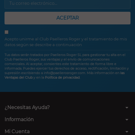
ACEPTAR
Acepto unirme al Club Paelleros Roger y el tratamiento de mis
datos según se describe a continuación
Tus datos serán tratados por Paelleros Roger SL para gestionar tu alta en el
Club Paelleros Roger, sus ventajas y el envío de comunicaciones
comerciales. Al aceptar, consientes este tratamiento de forma libre e
informada. Puedes ejercer tus derechos de acceso, rectificación, limitación y
supresión escribiendo a info@paellerosroger.com. Más información en
las
Ventajas del Club
y en la
Política de privacidad
.
arrow_drop_down
¿Necesitas Ayuda?
arrow_drop_down
Información
arrow_drop_down
Mi Cuenta