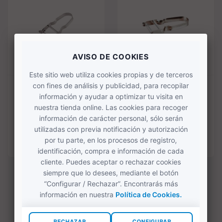
Pelador horizontal con
Pelador Arcos 600044
filo de sierra para...
4,75 €
5,00 €
COMPRAR
COMPRAR
Mostrando 1-4 de 4 artículo(s)