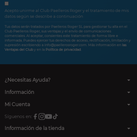
Acepto unirme al Club Paelleros Roger y el tratamiento de mis
datos según se describe a continuación
Tus datos serán tratados por Paelleros Roger SL para gestionar tu alta en el
Club Paelleros Roger, sus ventajas y el envío de comunicaciones
comerciales. Al aceptar, consientes este tratamiento de forma libre e
informada. Puedes ejercer tus derechos de acceso, rectificación, limitación y
supresión escribiendo a info@paellerosroger.com. Más información en
las
Ventajas del Club
y en la
Política de privacidad
.
arrow_drop_down
¿Necesitas Ayuda?
arrow_drop_down
Información
arrow_drop_down
Mi Cuenta
Síguenos en:
arrow_drop_down
Información de la tienda