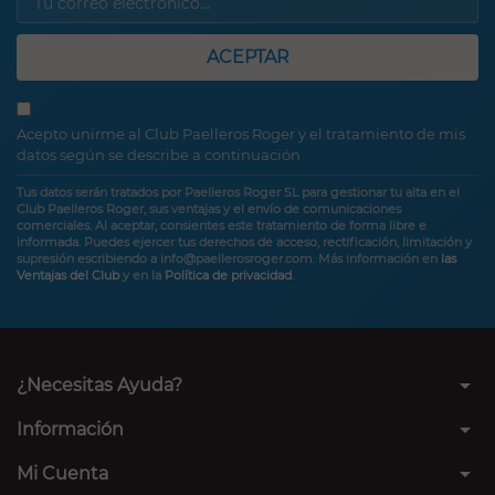
ACEPTAR
Acepto unirme al Club Paelleros Roger y el tratamiento de mis
datos según se describe a continuación
Tus datos serán tratados por Paelleros Roger SL para gestionar tu alta en el
Club Paelleros Roger, sus ventajas y el envío de comunicaciones
comerciales. Al aceptar, consientes este tratamiento de forma libre e
informada. Puedes ejercer tus derechos de acceso, rectificación, limitación y
supresión escribiendo a info@paellerosroger.com. Más información en
las
Ventajas del Club
y en la
Política de privacidad
.
arrow_drop_down
¿Necesitas Ayuda?
arrow_drop_down
Información
arrow_drop_down
Mi Cuenta