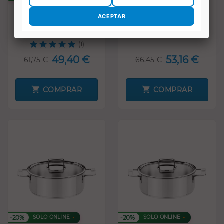
Cacerola con tapa Bra
Cacerola con tapa Bra
Signature 22 cm
Signature 24 cm
(1)
49,40 €
53,16 €
61,75 €
66,45 €
COMPRAR
COMPRAR
-20%
-20%
SOLO ONLINE
SOLO ONLINE