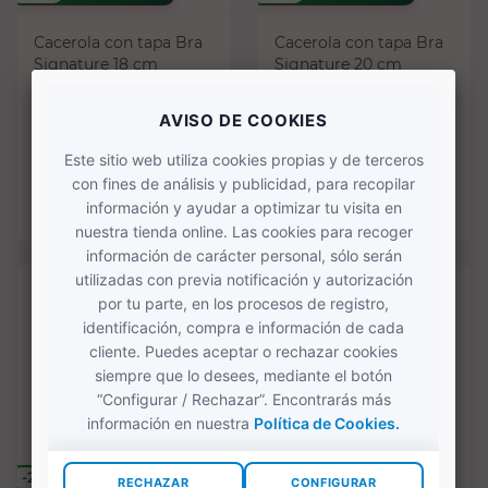
Cacerola con tapa Bra
Cacerola con tapa Bra
Signature 18 cm
Signature 20 cm
(1)
40,88 €
44,36 €
51,10 €
55,45 €
COMPRAR
COMPRAR
-20%
-20%
SOLO ONLINE
SOLO ONLINE