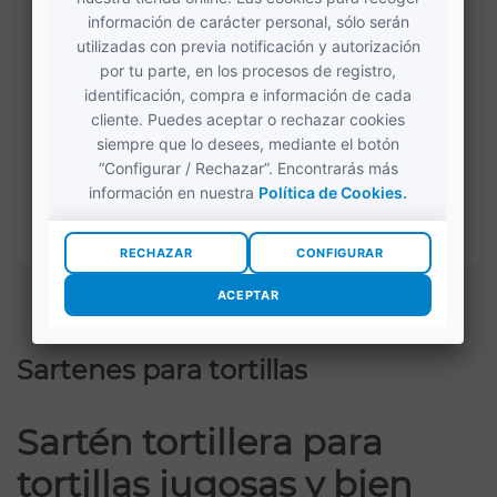
Sartén doble
Sartén doble
volteatortilla 26 cm
volteatortilla 28 cm
Vier (Full...
Vier (Gama...
46,50 €
50,00 €
COMPRAR
COMPRAR
Mostrando 1-16 de 16 artículo(s)
Sartenes para tortillas
Sartén tortillera para
tortillas jugosas y bien