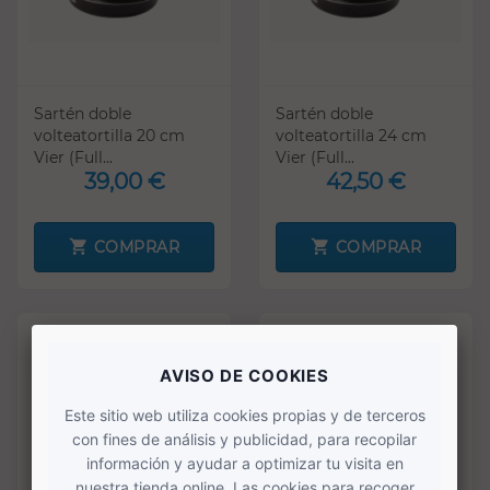
Sartén doble
Sartén doble
volteatortilla 20 cm
volteatortilla 24 cm
Vier (Full...
Vier (Full...
39,00 €
42,50 €
COMPRAR
COMPRAR