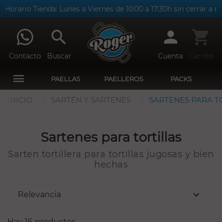
Horario Tienda: Lunes a Viernes de 10:00 a 17:30h sin cerrar a me
Contacto
Buscar
Cuenta
Carrito
PAELLAS
PAELLEROS
PACKS
INICIO
SARTÉN Y SARTENES
SARTENES PARA T
Sartenes para tortillas
Sarten tortillera para tortillas jugosas y bien
hechas
expand_more
Relevancia
Hay 16 productos.