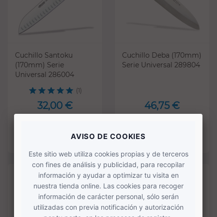
Cuchillo Santoku
Cuchillo Deba (170mm)
(170mm) Serie
Serie Universal 289804
Universal 286004
(1)
32,00 €
46,75 €
COMPRAR
COMPRAR