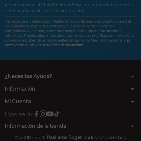
Acepto unirme al Club Paelleros Roger y el tratamiento de mis
datos según se describe a continuación
Tus datos serán tratados por Paelleros Roger SL para gestionar tu alta en el
Club Paelleros Roger, sus ventajas y el envío de comunicaciones
comerciales. Al aceptar, consientes este tratamiento de forma libre e
informada. Puedes ejercer tus derechos de acceso, rectificación, limitación y
supresión escribiendo a info@paellerosroger.com. Más información en
las
Ventajas del Club
y en la
Política de privacidad
.
arrow_drop_down
¿Necesitas Ayuda?
arrow_drop_down
Información
arrow_drop_down
Mi Cuenta
Síguenos en:
arrow_drop_down
Información de la tienda
© 2008 - 2026
Paelleros Roger
. Todos los derechos