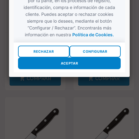
Cuchillo Usuba
Cuchillo Yanagiba
(175mm) Serie
(240mm) Serie
Universal 289704
Universal 289904
38,00 €
50,00 €
COMPRAR
COMPRAR