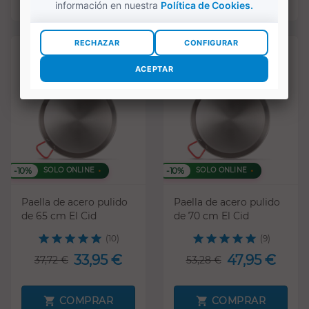
-10%
-10%
SOLO ONLINE
SOLO ONLINE
Paella de acero pulido
Paella de acero pulido
de 65 cm El Cid
de 70 cm El Cid
(10)
(9)
33,95 €
47,95 €
37,72 €
53,28 €
COMPRAR
COMPRAR