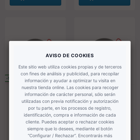
-10%
-10%
SOLO ONLINE
SOLO ONLINE
Paella de acero pulido
Paella de acero pulido
de 55 cm El Cid
de 60 cm El Cid
(8)
(17)
19,95 €
23,49 €
22,17 €
26,10 €
COMPRAR
COMPRAR