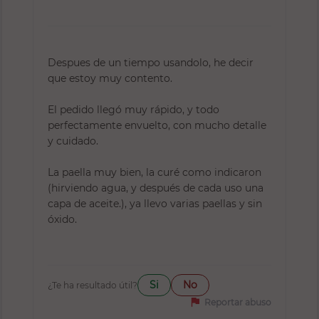
Despues de un tiempo usandolo, he decir
que estoy muy contento.
El pedido llegó muy rápido, y todo
perfectamente envuelto, con mucho detalle
y cuidado.
La paella muy bien, la curé como indicaron
(hirviendo agua, y después de cada uso una
capa de aceite.), ya llevo varias paellas y sin
óxido.
Si
No
¿Te ha resultado útil?
flag
Reportar abuso