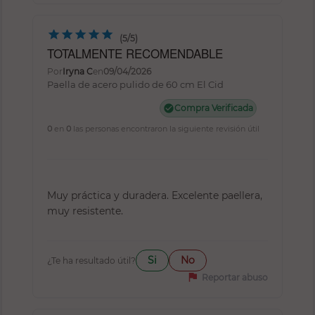
(5/5)
TOTALMENTE RECOMENDABLE
Por
Iryna C
en
09/04/2026
Paella de acero pulido de 60 cm El Cid
check_circle
Compra Verificada
0
en
0
las personas encontraron la siguiente revisión útil
Muy práctica y duradera. Excelente paellera,
muy resistente.
Si
No
¿Te ha resultado útil?
flag
Reportar abuso