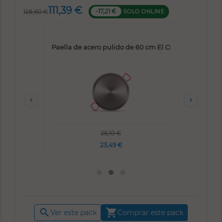
111,39 €
-17,21 €
SOLO ONLINE
128,60 €
de 46cm Gama Alta - Butano / Propano
Paella de acero pulido de 60 cm El Cid
P


26,10 €
23,49 €


Ver este pack
Comprar este pack