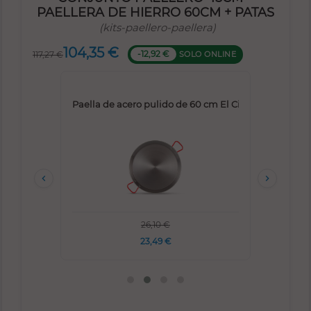
PAELLERA DE HIERRO 60CM + PATAS
(kits-paellero-paellera)
104,35 €
-12,92 €
SOLO ONLINE
117,27 €
 de 45cm
Paella de acero pulido de 60 cm El Cid
Trípo


26,10 €
23,49 €