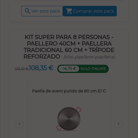


Ver este pack
Comprar este pack
KIT SUPER PARA 8 PERSONAS -
PAELLERO 40CM + PAELLERA
TRADICIONAL 60 CM + TRÍPODE
REFORZADO
(kits-paellero-paellera)
108,35 €
-14,75 €
SOLO ONLINE
123,10 €
GAS Alta Potencia de 40 cm
Paella de acero pulido de 60 cm El Cid
Trípo

