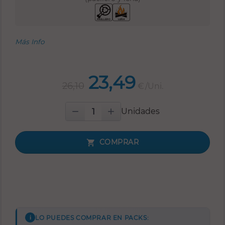
Más Info
23,49
26,10
€
/Uni.


Unidades
COMPRAR

LO PUEDES COMPRAR EN PACKS: