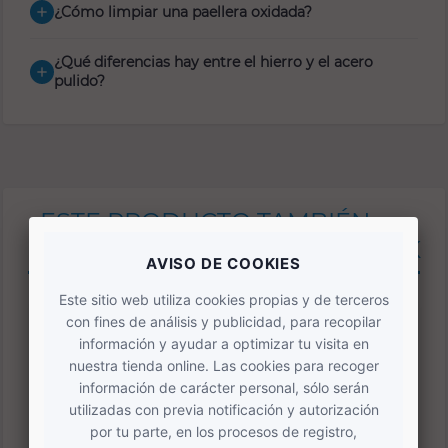
¿Cómo limpiar una paellera oxidada?
add
¿Qué diferencias hay entre el hierro y el acero
add
pulido?
ESTE PRODUCTO TAMBIÉN
ESTÁ DISPONIBLE EN UN PACK
CONJUNTO DELUXE PAELLA 6 - 8
PERSONAS - PAELLERO DE GAS Y
PATAS
(kits-paellero-paellera)
152,35 €
-23,09 €
SOLO ONLINE
175,44 €