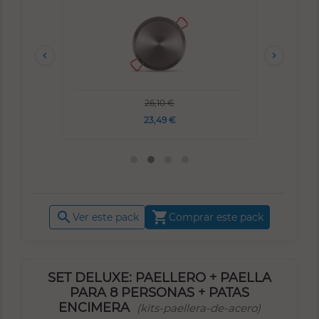


26,10 €
23,49 €


Ver este pack
Comprar este pack
SET DELUXE: PAELLERO + PAELLA
PARA 8 PERSONAS + PATAS
ENCIMERA
(kits-paellera-de-acero)