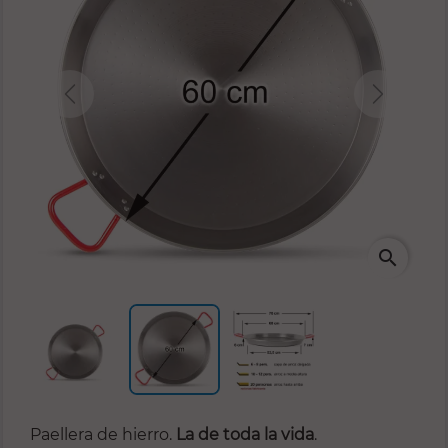
Previous
Next
search
Paellera de hierro.
La de toda la vida
.