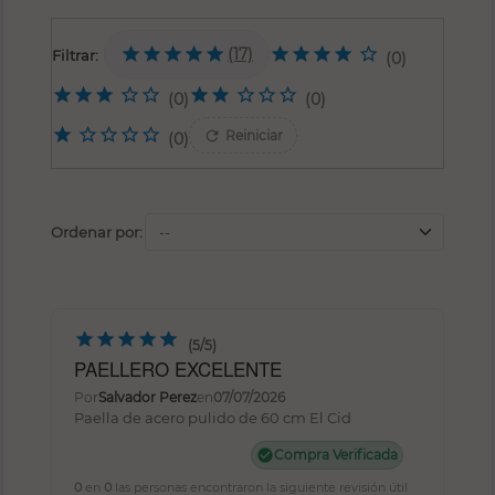
(17)
Filtrar:
(0)
(0)
(0)
refresh
Reiniciar
(0)
Ordenar por:
(5/5)
PAELLERO EXCELENTE
Por
Salvador Perez
en
07/07/2026
Paella de acero pulido de 60 cm El Cid
check_circle
Compra Verificada
0
en
0
las personas encontraron la siguiente revisión útil