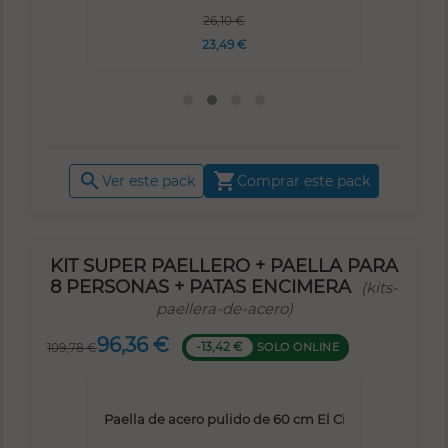
26,10 €
23,49 €


Ver este pack
Comprar este pack
KIT SUPER PAELLERO + PAELLA PARA
8 PERSONAS + PATAS ENCIMERA
(kits-
paellera-de-acero)
96,36 €
-13,42 €
SOLO ONLINE
109,78 €
GAS Alta Potencia de 40 cm
Paella de acero pulido de 60 cm El Cid
Pata