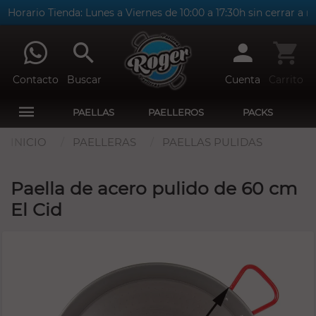
ario Tienda: Lunes a Viernes de 10:00 a 17:30h sin cerrar a medio
Contacto
Buscar
Cuenta
Carrito
PAELLAS
PAELLEROS
PACKS
INICIO
PAELLERAS
PAELLAS PULIDAS
Paella de acero pulido de 60 cm
El Cid