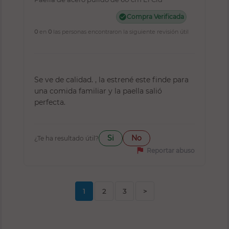
check_circle
Compra Verificada
0
en
0
las personas encontraron la siguiente revisión útil
Se ve de calidad. , la estrené este finde para
una comida familiar y la paella salió
perfecta.
Si
No
¿Te ha resultado útil?
flag
Reportar abuso
1
2
3
>