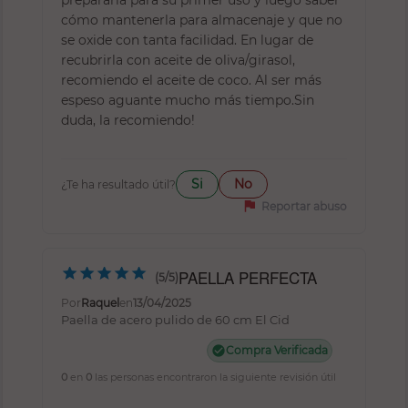
cómo mantenerla para almacenaje y que no
se oxide con tanta facilidad. En lugar de
recubrirla con aceite de oliva/girasol,
recomiendo el aceite de coco. Al ser más
espeso aguante mucho más tiempo.Sin
duda, la recomiendo!
Si
No
¿Te ha resultado útil?
flag
Reportar abuso
PAELLA PERFECTA
(5/5)
Por
Raquel
en
13/04/2025
Paella de acero pulido de 60 cm El Cid
check_circle
Compra Verificada
0
en
0
las personas encontraron la siguiente revisión útil