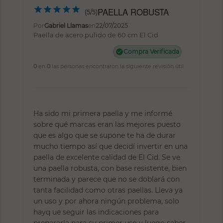
PAELLA ROBUSTA
(5/5)
Por
Gabriel Llamas
en
22/07/2025
Paella de acero pulido de 60 cm El Cid
check_circle
Compra Verificada
0
en
0
las personas encontraron la siguiente revisión útil
Ha sido mi primera paella y me informé
sobre qué marcas eran las mejores puesto
que es algo que se supone te ha de durar
mucho tiempo así que decidí invertir en una
paella de excelente calidad de El Cid. Se ve
una paella robusta, con base resistente, bien
terminada y parece que no se doblará con
tanta facilidad como otras paellas. Lleva ya
un uso y por ahora ningún problema, solo
hayq ue seguir las indicaciones para
prepararla para su primer uso y luego saber