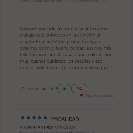
0
en
0
las personas encontraron la siguiente revisión útil
Desde el iniciode la compra se nota que su
trabajo está enfocado en la atención al
cliente. Excelente! Y el producto según
descrito, de muy buena calidad. Les doy mis
felicitaciones por el trabajo que realizan. Son
muy buenos cuidando los detalles y eso
marca la diferencia. Os recomiendo seguro!!
Si
No
¿Te ha resultado útil?
flag
Reportar abuso
CALIDAD
(5/5)
Por
Javier Álvarez
en
03/06/2024
Paella de acero pulido de 60 cm El Cid