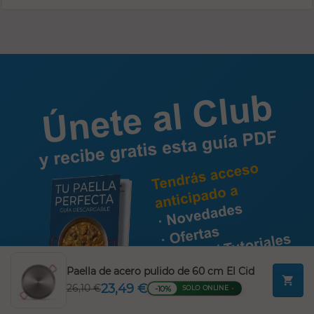
Paella de acero pulido de 60 cm El Cid

23,49 €
26,10 €
-10%
SOLO ONLINE