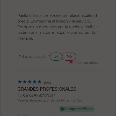
Paella clásica con excelente relación calidad
precio. Lo mejor la atención y el servicio.
Compre un miercoles por la noche y recibí el
pedido en otra comunidad el viernes por la
mañana.
Si
No
¿Te ha resultado útil?
flag
Reportar abuso
(5/5)
GRANDES PROFESIONALES
Por
Carlos P
en
17/10/2024
Paella de acero pulido de 60 cm El Cid
check_circle
Compra Verificada