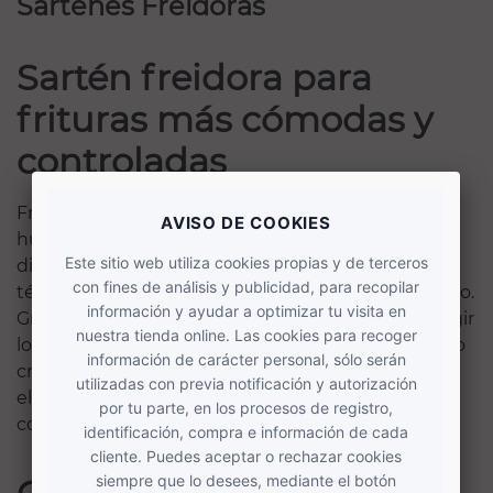
Sartenes Freidoras
Sartén freidora para
frituras más cómodas y
controladas
Freír en casa no tiene por qué ser sinónimo de
humo, manchas y estrés. La sartén freidora está
diseñada específicamente para transformar esta
técnica de cocción en un proceso cómodo y seguro.
Gracias a su diseño optimizado, te permite sumergir
los alimentos correctamente, logrando ese ansiado
crujiente exterior dorado y un interior tierno, todo
ello manteniendo el control absoluto sobre tu
cocina.