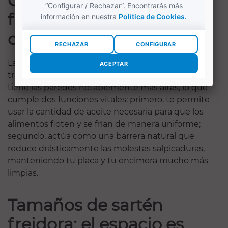
Qué es una sartén
freidora (y por qué tu
cocina la necesita)
La diferencia fundamental frente a una sartén
tradicional es su profundidad. Una sartén freidora
tiene las paredes notablemente más altas, lo que
cumple dos funciones vitales: primero, te permite
usar la cantidad de aceite necesaria para que los
alimentos floten y se frían de manera uniforme;
segundo, actúa como una barrera natural que
reduce drásticamente las molestas salpicaduras,
manteniendo tu placa y tu encimera mucho más
limpias.
Tamaños de sartén
freidora: el espacio es