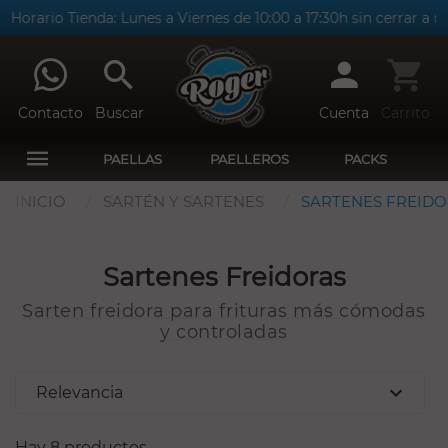
Horario Tienda: Lunes a Viernes de 10:00 a 17:30h sin cerrar a m
Contacto
Buscar
Cuenta
Carrito
PAELLAS
PAELLEROS
PACKS
INICIO
SARTÉN Y SARTENES
SARTENES FREID
Sartenes Freidoras
Sarten freidora para frituras más cómodas
y controladas
expand_more
Relevancia
Hay 8 productos.