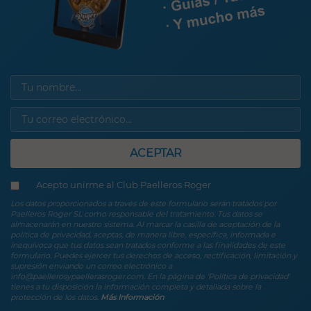
ACEPTAR
Acepto unirme al Club Paelleros Roger
Los datos proporcionados a través de este formulario serán tratados por
Paelleros Roger SL como responsable del tratamiento. Tus datos se
almacenarán en nuestro sistema. Al marcar la casilla de aceptación de la
política de privacidad, aceptas, de manera libre, específica, informada e
inequívoca que tus datos sean tratados conforme a las finalidades de este
formulario. Puedes ejercer tus derechos de acceso, rectificación, limitación y
supresión enviando un correo electrónico a
info@paellerosypaellerasroger.com. En la página de 'Política de privacidad'
tienes a tu disposición la información completa y detallada sobre la
protección de los datos.
Más Información