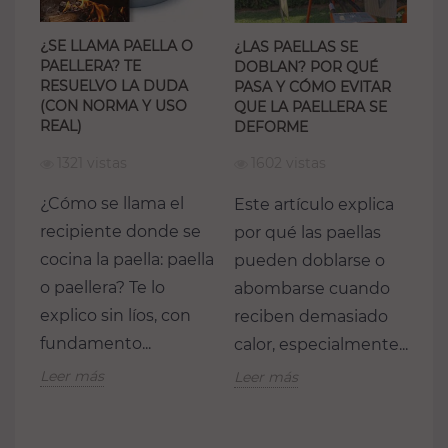
¿SE LLAMA PAELLA O
¿LAS PAELLAS SE
¿Q
PAELLERA? TE
DOBLAN? POR QUÉ
ÓN
ME
RESUELVO LA DUDA
PASA Y CÓMO EVITAR
EL
(CON NORMA Y USO
QUE LA PAELLERA SE
SE
REAL)
DEFORME
Y 
1321 vistas
1602 vistas
¿Cómo se llama el
Este artículo explica
Cu
recipiente donde se
por qué las paellas
pr
cocina la paella: paella
pueden doblarse o
pa
ún
o paellera? Te lo
abombarse cuando
si
no
explico sin líos, con
reciben demasiado
mi
fundamento...
calor, especialmente...
me
ha
Leer más
Leer más
Le