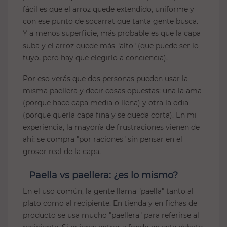
9. Errores típicos al comprar tamaño (y
fácil es que el arroz quede extendido, uniforme y
con ese punto de socarrat que tanta gente busca.
cómo evitarlos)
Y a menos superficie, más probable es que la capa
10. FAQs
suba y el arroz quede más "alto" (que puede ser lo
10.1. ¿Cómo sé qué diámetro necesito
tuyo, pero hay que elegirlo a conciencia).
si quiero capa fina?
10.2. ¿Qué es "nivel dios" en una paella?
Por eso verás que dos personas pueden usar la
misma paellera y decir cosas opuestas: una la ama
10.3. ¿Puedo fiarme al 100% de una
(porque hace capa media o llena) y otra la odia
tabla de raciones?
(porque quería capa fina y se queda corta). En mi
10.4. ¿Qué tamaño de paellera
experiencia, la mayoría de frustraciones vienen de
comprar para inducción?
ahí: se compra "por raciones" sin pensar en el
10.5. ¿Qué hago si a veces somos 4 y
grosor real de la capa.
otras veces 8?
Paella vs paellera: ¿es lo mismo?
En el uso común, la gente llama "paella" tanto al
plato como al recipiente. En tienda y en fichas de
producto se usa mucho "paellera" para referirse al