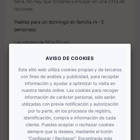
llena. No hay que forzarse a encajar en una cifra de
raciones.
Paellas para un domingo en familia (4 - 5
personas):
Las ideales de 50 a 55 cm
Paellas para 6–8 personas
Si normalmente sois entre 6 y 8, mi consejo es
muy simple:
elige el tamaño pensando en 8
. Así
vas holgado cuando se llena la mesa, y cuando al
final sois 6 tienes dos ventajas: o te queda una
capa más fina
(que suele ser lo que la gente busca
hoy), o te sobran
un par de platos para el día
siguiente
… que, sinceramente, se agradece.
Esto te evita el error típico de comprar "justo" para
6 y luego intentar estirar la paella a 8 a base de