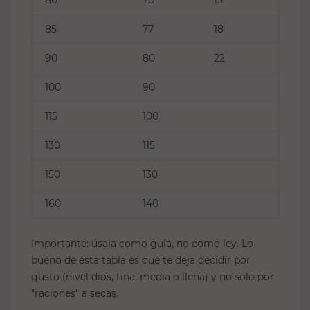
80
70
15
85
77
18
90
80
22
100
90
115
100
130
115
150
130
160
140
Importante: úsala como guía, no como ley. Lo
bueno de esta tabla es que te deja decidir por
gusto (nivel dios, fina, media o llena) y no solo por
"raciones" a secas.