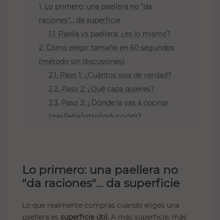
1. Lo primero: una paellera no "da
raciones"… da superficie
1.1. Paella vs paellera: ¿es lo mismo?
2. Cómo elegir tamaño en 60 segundos
(método sin discusiones)
2.1. Paso 1: ¿Cuántos sois de verdad?
2.2. Paso 2: ¿Qué capa quieres?
2.3. Paso 3: ¿Dónde la vas a cocinar
(gas/leña/vitro/inducción)?
3. Tabla de raciones por tamaño y grosor
de capa
4. Paellas para 2–3 personas
Lo primero: una paellera no
5. Paellas para 4–5 personas
"da raciones"… da superficie
6. Paellas para 6–8 personas
7. Paellas para 9–12 personas
Lo que realmente compras cuando eliges una
8. Paellas para más de 12
paellera es
superficie útil
. A más superficie, más