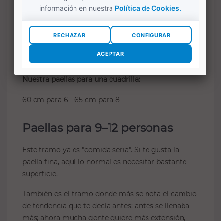
subir la capa. Mejor al revés: más superficie y tú
decides si haces capa fina, media o la llenas más. Y
como siempre, asegúrate de que tu fuego cubre
bien el fondo: en este tramo, la distribución del
calor manda.
Nuestra paellas para una cuadrilla:
60 cm para 6 - 65 cm para 8
Paellas para 9–12 personas
Este tramo ya es "comida seria". Si te gusta la
paella fina, aquí lo normal es necesitar bastante
superficie.
También es el tramo donde más se nota el cambio
de tendencia que te decía antes: antes se llenaba
más; ahora mucha gente quiere más extensión,