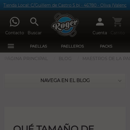
Tienda Local: C/Guillem de Castro 5 bj - 46780 - Oliva (Valencia)
Contacto
Buscar
Cuenta
Carrito
PAELLAS
PAELLEROS
PACKS
PÁGINA PRINCIPAL
BLOG
MAESTROS DE LA PAE
NAVEGA EN EL BLOG
QUÉ TAMAÑO DE