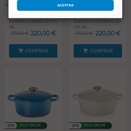
-20%
-20%
SOLO ONLINE
SOLO ONLINE
Cocotte redonda
Cocotte redonda
Evolution cereza 20 cm
Evolution Volcánico 20
de...
cm de...
220,00 €
220,00 €
275,00 €
275,00 €
COMPRAR
COMPRAR
-20%
-20%
SOLO ONLINE
SOLO ONLINE