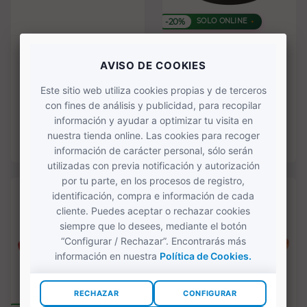
-20%
SOLO ONLINE
Cacerola baja 28cm
Cocotte redonda
negra Combekk Sous-
Evolution negro mate
Chef
20 cm de...
112,00 €
220,00 €
275,00 €
COMPRAR
COMPRAR